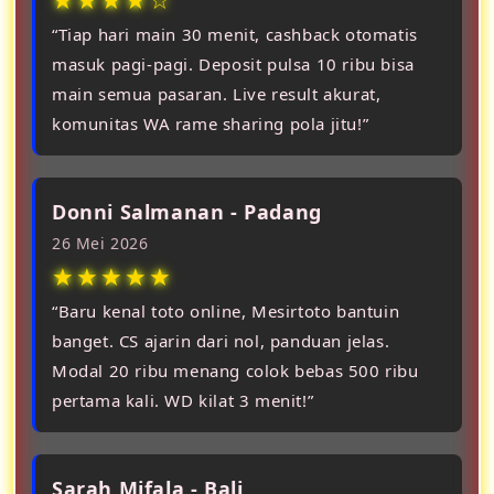
“Tiap hari main 30 menit, cashback otomatis
masuk pagi-pagi. Deposit pulsa 10 ribu bisa
main semua pasaran. Live result akurat,
komunitas WA rame sharing pola jitu!”
Donni Salmanan - Padang
26 Mei 2026
★★★★★
“Baru kenal toto online, Mesirtoto bantuin
banget. CS ajarin dari nol, panduan jelas.
Modal 20 ribu menang colok bebas 500 ribu
pertama kali. WD kilat 3 menit!”
Sarah Mifala - Bali