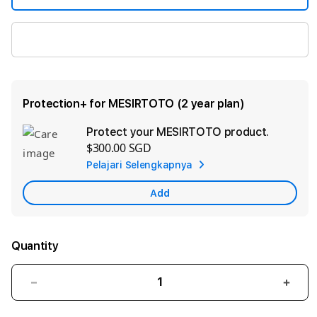
MESIRTOTO LINK ALTERNATIF
Protection+ for MESIRTOTO (2 year plan)
Protect your MESIRTOTO product.
Ad
$300.00 SGD
App
Pelajari Selengkapnya
Car
Add
Quantity
Decrease
Incre
quantity
quant