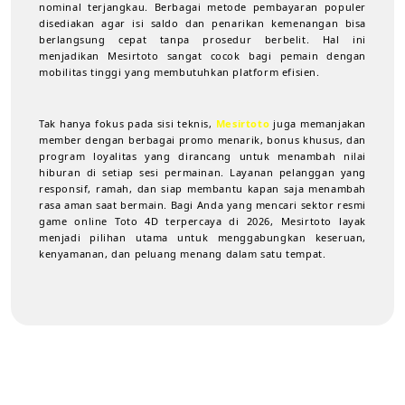
nominal terjangkau. Berbagai metode pembayaran populer
disediakan agar isi saldo dan penarikan kemenangan bisa
berlangsung cepat tanpa prosedur berbelit. Hal ini
menjadikan Mesirtoto sangat cocok bagi pemain dengan
mobilitas tinggi yang membutuhkan platform efisien.
Tak hanya fokus pada sisi teknis,
Mesirtoto
juga memanjakan
member dengan berbagai promo menarik, bonus khusus, dan
program loyalitas yang dirancang untuk menambah nilai
hiburan di setiap sesi permainan. Layanan pelanggan yang
responsif, ramah, dan siap membantu kapan saja menambah
rasa aman saat bermain. Bagi Anda yang mencari sektor resmi
game online Toto 4D terpercaya di 2026, Mesirtoto layak
menjadi pilihan utama untuk menggabungkan keseruan,
kenyamanan, dan peluang menang dalam satu tempat.