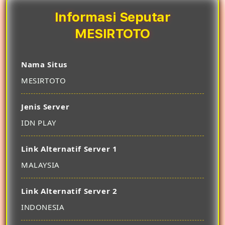
Informasi Seputar
MESIRTOTO
Nama Situs
MESIRTOTO
Jenis Server
IDN PLAY
Link Alternatif Server 1
MALAYSIA
Link Alternatif Server 2
INDONESIA