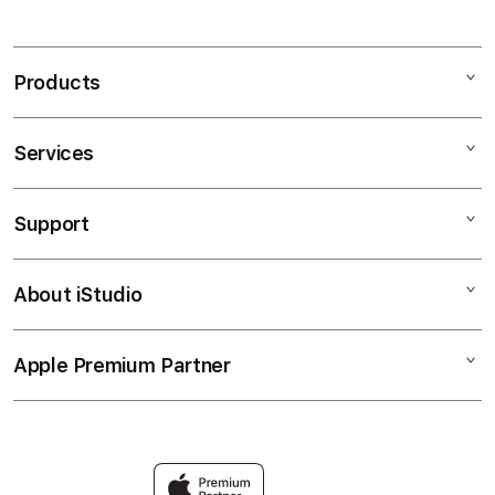
Products
Services
Mac
iPad
Support
AppleCare+
iPhone
Corporate
MESIRTOTO
About iStudio
My Account
MESIRTOTO ALTERNATIF
Music
Collection & Delivery
Elush Service Provider
TV & Home
Apple Premium Partner
About Us
Returns & Exchanges
Financing Options
Accessories
Find an iStudio near you
Contact Us
Trade-in
Mesirtoto Login
Why Shop at iStudio
FAQ
MESIRTOTO LINK ALTERNATIF
Elush Corporate Website