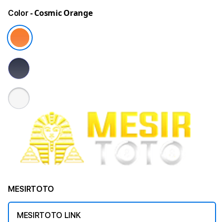
- Cosmic Orange
Color
MESIRTOTO
MESIRTOTO LINK