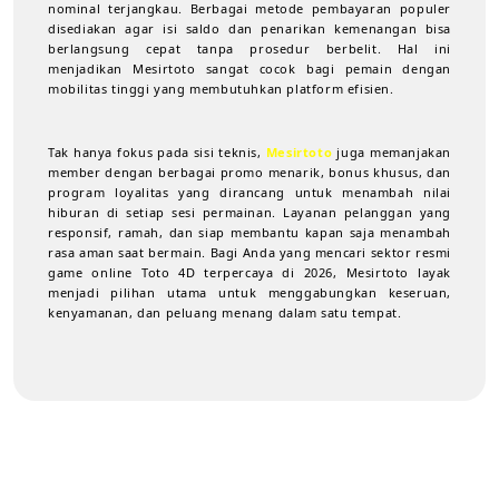
nominal terjangkau. Berbagai metode pembayaran populer
disediakan agar isi saldo dan penarikan kemenangan bisa
berlangsung cepat tanpa prosedur berbelit. Hal ini
menjadikan Mesirtoto sangat cocok bagi pemain dengan
mobilitas tinggi yang membutuhkan platform efisien.
Tak hanya fokus pada sisi teknis,
Mesirtoto
juga memanjakan
member dengan berbagai promo menarik, bonus khusus, dan
program loyalitas yang dirancang untuk menambah nilai
hiburan di setiap sesi permainan. Layanan pelanggan yang
responsif, ramah, dan siap membantu kapan saja menambah
rasa aman saat bermain. Bagi Anda yang mencari sektor resmi
game online Toto 4D terpercaya di 2026, Mesirtoto layak
menjadi pilihan utama untuk menggabungkan keseruan,
kenyamanan, dan peluang menang dalam satu tempat.