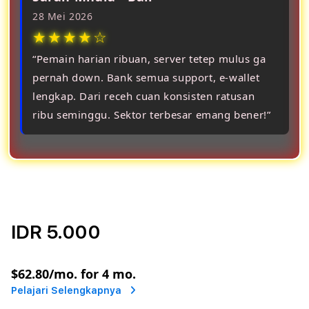
28 Mei 2026
★★★★☆
“Pemain harian ribuan, server tetep mulus ga
pernah down. Bank semua support, e-wallet
lengkap. Dari receh cuan konsisten ratusan
ribu seminggu. Sektor terbesar emang bener!”
IDR 5.000
or
$62.80
/mo. for 4 mo.
Pelajari Selengkapnya