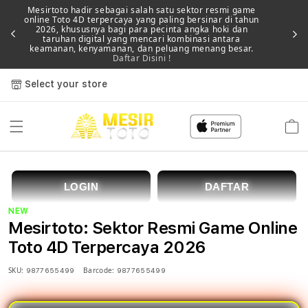
Mesirtoto hadir sebagai salah satu sektor resmi game
online Toto 4D terpercaya yang paling bersinar di tahun
2026, khususnya bagi para pecinta angka hoki dan
Memb
taruhan digital yang mencari kombinasi antara
keamanan, kenyamanan, dan peluang menang besar.
Daftar Disini !
Select your store
Cart
LOGIN
DAFTAR
NEW
Mesirtoto: Sektor Resmi Game Online
Toto 4D Terpercaya 2026
SKU:
Barcode:
9877655499
9877655499