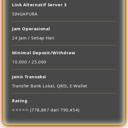
Link Alternatif Server 3
SINGAPURA
Jam Operasional
24 Jam / Setiap Hari
Minimal Deposit/Withdraw
10.000 / 25.000
Jenis Transaksi
Transfer Bank Lokal, QRIS, E-Wallet
Rating
⭐⭐⭐⭐⭐ (778,867 dari 790,454)