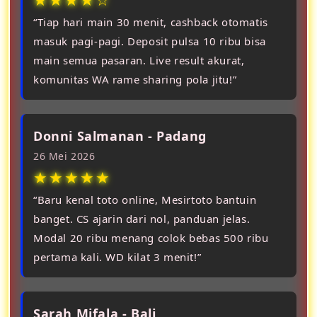
“Tiap hari main 30 menit, cashback otomatis
masuk pagi-pagi. Deposit pulsa 10 ribu bisa
main semua pasaran. Live result akurat,
komunitas WA rame sharing pola jitu!”
Donni Salmanan - Padang
26 Mei 2026
★★★★★
“Baru kenal toto online, Mesirtoto bantuin
banget. CS ajarin dari nol, panduan jelas.
Modal 20 ribu menang colok bebas 500 ribu
pertama kali. WD kilat 3 menit!”
Sarah Mifala - Bali