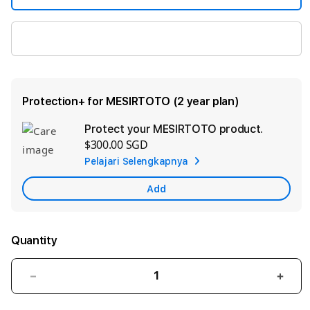
MESIRTOTO LINK ALTERNATIF
Protection+ for MESIRTOTO (2 year plan)
Protect your MESIRTOTO product.
Ad
$300.00 SGD
App
Pelajari Selengkapnya
Car
Add
Quantity
Decrease
Incre
quantity
quant