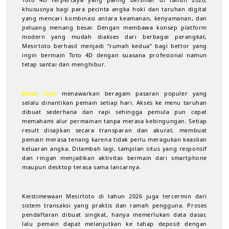
khususnya bagi para pecinta angka hoki dan taruhan digital
yang mencari kombinasi antara keamanan, kenyamanan, dan
peluang menang besar. Dengan membawa konsep platform
modern yang mudah diakses dari berbagai perangkat,
Mesirtoto berhasil menjadi “rumah kedua” bagi bettor yang
ingin bermain Toto 4D dengan suasana profesional namun
tetap santai dan menghibur.
Mesir Toto
menawarkan beragam pasaran populer yang
selalu dinantikan pemain setiap hari. Akses ke menu taruhan
dibuat sederhana dan rapi sehingga pemula pun cepat
memahami alur permainan tanpa merasa kebingungan. Setiap
result disajikan secara transparan dan akurat, membuat
pemain merasa tenang karena tidak perlu meragukan keaslian
keluaran angka. Ditambah lagi, tampilan situs yang responsif
dan ringan menjadikan aktivitas bermain dari smartphone
maupun desktop terasa sama lancarnya.
Keistimewaan Mesirtoto di tahun 2026 juga tercermin dari
sistem transaksi yang praktis dan ramah pengguna. Proses
pendaftaran dibuat singkat, hanya memerlukan data dasar,
lalu pemain dapat melanjutkan ke tahap deposit dengan