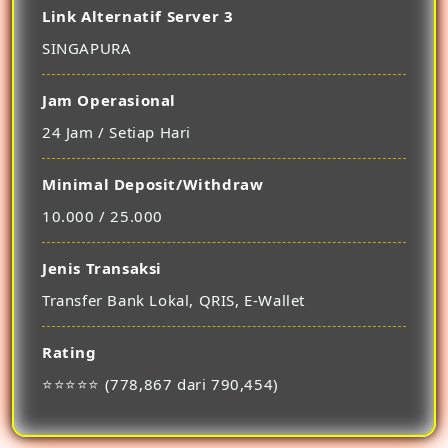
Link Alternatif Server 3
SINGAPURA
Jam Operasional
24 Jam / Setiap Hari
Minimal Deposit/Withdraw
10.000 / 25.000
Jenis Transaksi
Transfer Bank Lokal, QRIS, E-Wallet
Rating
⭐⭐⭐⭐⭐ (778,867 dari 790,454)