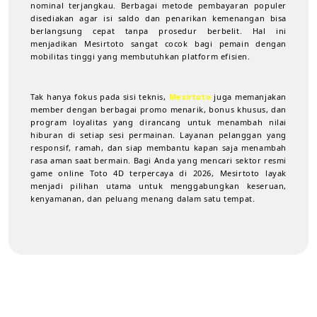
nominal terjangkau. Berbagai metode pembayaran populer
disediakan agar isi saldo dan penarikan kemenangan bisa
berlangsung cepat tanpa prosedur berbelit. Hal ini
menjadikan Mesirtoto sangat cocok bagi pemain dengan
mobilitas tinggi yang membutuhkan platform efisien.
Tak hanya fokus pada sisi teknis,
Mesirtoto
juga memanjakan
member dengan berbagai promo menarik, bonus khusus, dan
program loyalitas yang dirancang untuk menambah nilai
hiburan di setiap sesi permainan. Layanan pelanggan yang
responsif, ramah, dan siap membantu kapan saja menambah
rasa aman saat bermain. Bagi Anda yang mencari sektor resmi
game online Toto 4D terpercaya di 2026, Mesirtoto layak
menjadi pilihan utama untuk menggabungkan keseruan,
kenyamanan, dan peluang menang dalam satu tempat.