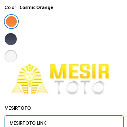
- Cosmic Orange
Color
MESIRTOTO
MESIRTOTO LINK