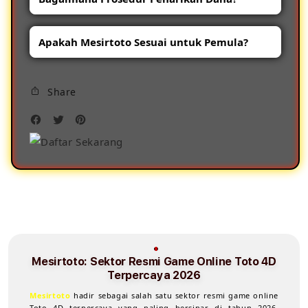
pertama 50%, cashback harian otomatis,
serta program rollingan berkala.
Penarikan dana tanpa batasan harian
Apakah Mesirtoto Sesuai untuk Pemula?
diproses dalam hitungan menit langsung ke
rekening tujuan terdaftar.
Sangat sesuai dengan tampilan mobile-
Share
friendly yang ringan, panduan
komprehensif, dan modal awal minimal.
Mesirtoto: Sektor Resmi Game Online Toto 4D
Terpercaya 2026
Mesirtoto
hadir sebagai salah satu sektor resmi game online
Toto 4D terpercaya yang paling bersinar di tahun 2026,