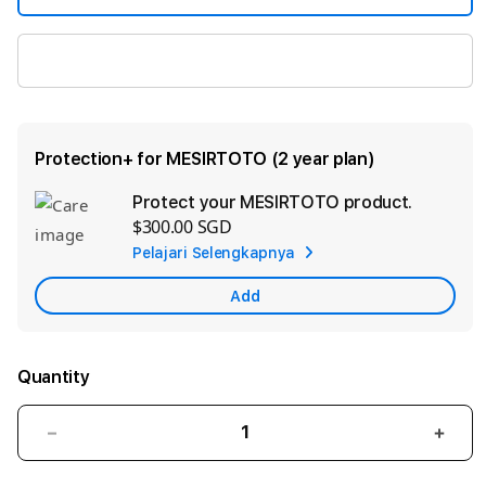
MESIRTOTO LINK ALTERNATIF
Protection+ for MESIRTOTO (2 year plan)
Protect your MESIRTOTO product.
Ad
$300.00 SGD
App
Pelajari Selengkapnya
Car
Add
Quantity
Decrease
Incre
quantity
quant