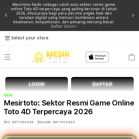
Mesirtoto hadir sebagai salah satu sektor resmi game
online Toto 4D terpercaya yang paling bersinar di tahun
2026, khususnya bagi para pecinta angka hoki dan
Memb
taruhan digital yang mencari kombinasi antara
keamanan, kenyamanan, dan peluang menang besar.
Daftar Disini !
Select your store
Cart
LOGIN
DAFTAR
NEW
Mesirtoto: Sektor Resmi Game Online
Toto 4D Terpercaya 2026
SKU:
Barcode:
9877655499
9877655499