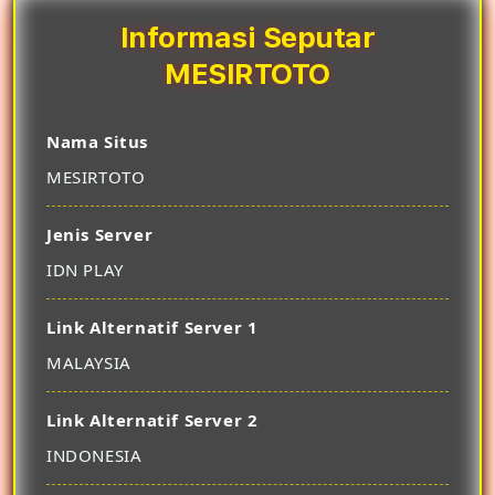
Informasi Seputar
MESIRTOTO
Nama Situs
MESIRTOTO
Jenis Server
IDN PLAY
Link Alternatif Server 1
MALAYSIA
Link Alternatif Server 2
INDONESIA