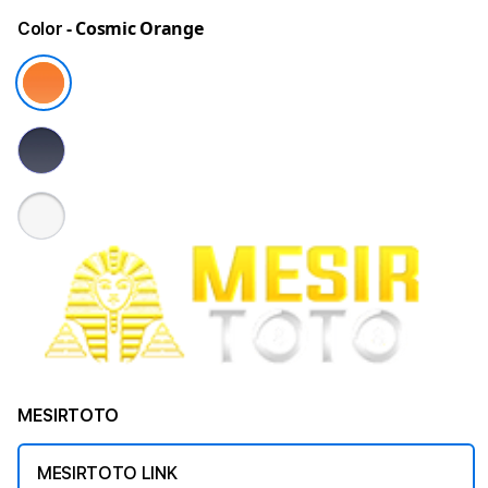
- Cosmic Orange
Color
MESIRTOTO
MESIRTOTO LINK